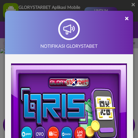
×
GLORYSTARBET Aplikasi Mobile
UNDUH
Jangan tampilkan lagi hari ini
×
Masuk
Daftar
la, casino, slot, poker, dan beragam jenis games lainnya. Hubungi LiveChat untuk 
NOTIFIKASI GLORYSTABET
JACKPOT
PLAY
IDR
12,690,133,802