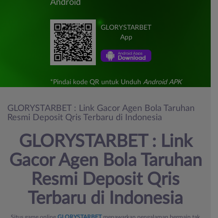
Android
GLORYSTARBET
App
*Pindai kode QR untuk Unduh
Android APK
GLORYSTARBET : Link Gacor Agen Bola Taruhan
Resmi Deposit Qris Terbaru di Indonesia
GLORYSTARBET : Link
Gacor Agen Bola Taruhan
Resmi Deposit Qris
Terbaru di Indonesia
Situs game online
GLORYSTARBET
menawarkan pengalaman bermain tak