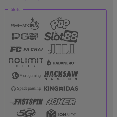
Slots