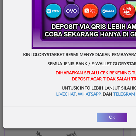
Olahraga
KINI GLORYSTARBET RESMI MENYEDIAKAN PEMBAYARA
SEMUA JENIS BANK / E-WALLET GLORYSTA
DIHARAPKAN SELALU CEK REKENING T
DEPOSIT AGAR TIDAK SALAH T
UNTUSK INFO LEBIH LANJUT SILAH
LIVECHAT
,
WHATSAPP
, DAN
TELEGRAM
OK
Crash Game