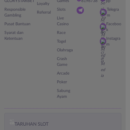
GLORYSTARBET
Games
8196738
pp
Loyalty
Responsible
Slots
Telegra
Referral
Gambling
m
Live
Pusat Bantuan
Casino
Faceboo
k
Syarat dan
Race
Ketentuan
Instagra
Togel
m
Olahraga
Crash
Game
Arcade
Poker
Sabung
Ayam
TARUHAN SLOT