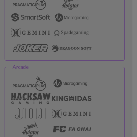
Arcade