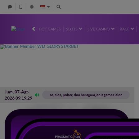
HOT GAMES
SLOTS
LIVE CASINO
RACE
Jum, 07-Agt-
n taruhan bola, casino, slot, poker, dan beragam jenis games lainnya. Hubungi Live
2026 09.19.29