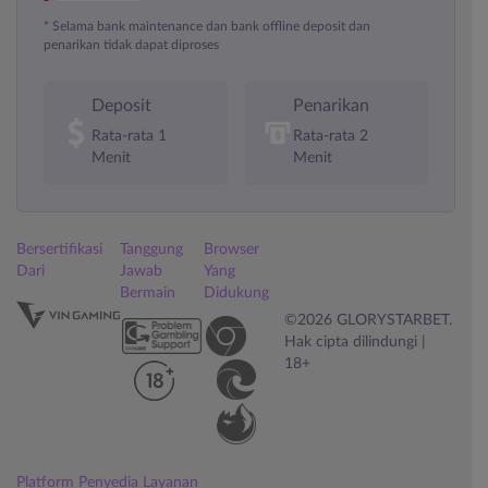
* Selama bank maintenance dan bank offline deposit dan
penarikan tidak dapat diproses
Deposit
Penarikan
Rata-rata 1
Rata-rata 2
Menit
Menit
Bersertifikasi
Tanggung
Browser
Dari
Jawab
Yang
Bermain
Didukung
©2026 GLORYSTARBET.
Hak cipta dilindungi |
18+
Platform Penyedia Layanan