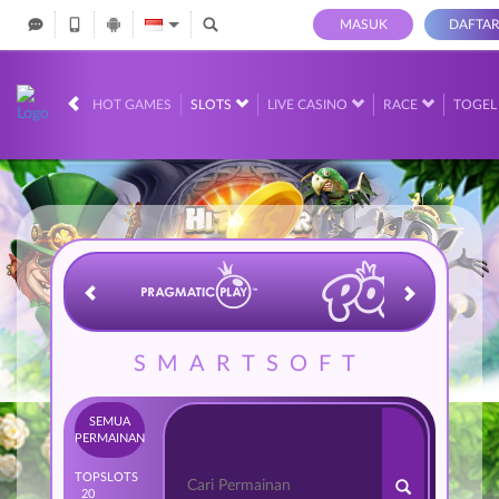
MASUK
DAFTA
IDR
12,670,190,
HOT GAMES
SLOTS
LIVE CASINO
RACE
TOGE
SMARTSOFT
SEMUA
PERMAINAN
TOP
SLOTS
20