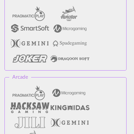
Arcade