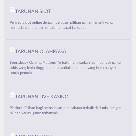
TARUHAN SLOT
Penyedia slot online dengan beragam pilihan game menarik yang
memudahkan pemain untuk mencapai jackpot
TARUHAN OLAHRAGA
Sportsbook Gaming Platform Terbaik menawarkan lebih banyak game,
odds yang lebih tinggi, dan menyediakan pilihan yang lebih banyak
untuk pemain.
TARUHAN LIVE KASINO
Platform Pilihan bagi perusahaan-perusahaan terbaik di dunia, dengan
pilihan variasi game terbanyak