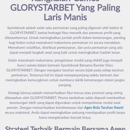
GLORYSTARBET
Yang Paling
Laris Manis
Sportsbook adalah salah satu permainan yang paling digemari oleh bettor di
GLORYSTARBET, berkat berbagai fitur menarik dan persenan profit yang
ditawarkannya. Untuk meningkatkan jumlah profit dalam kemenangan, penting
bagi bettor untuk memahami mekanisme permainan ini secara mendalam.
Memahami volatilitas, distribusi pembayaran, dan pola permainan yang ada
dapat menjadi langkah awal yang baik untuk meningkatkan hadiah besar.
Selain memahami mekanisme, pengelolaan modal yang efektif juga menjadi
kunci sukses dalam bermain Sportsbook Bersama Bandar Situs
GLORYSTARBET. Dengan mengatur taruhan secara bijak pada setiap taruhan
permainan, Tentunya hal ini dapat memperpanjang waktu bermain dan
meningkatkan kemungkinan untuk membaca taktik kemenangan dalam jangka
panjang.
Strategi lainnya adalah memanfaatkan fitur bonus atau promosi yang sering
ditawarkan oleh GLORYSTARBET. Promo tambahan saldo deposit memberikan
keuntungan lebih yang dapat digunakan untuk memperbesar modal awal
pemain. Dengan memanfaatkan keistimewaan dari
Agen Bola Taruhan Resmi
secara maksimal, Anda dapat meningkatkan peluang mendapatkan profit tanpa
harus mengeluarkan banyak biaya.
Strategi Terbaik Bermain Bersama Agen