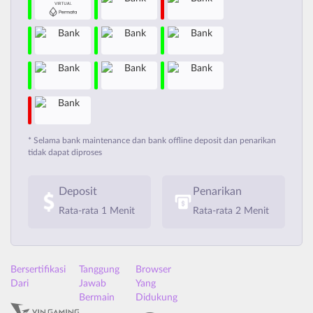
* Selama bank maintenance dan bank offline deposit dan penarikan
tidak dapat diproses
Deposit
Penarikan
Rata-rata 1 Menit
Rata-rata 2 Menit
Bersertifikasi
Tanggung
Browser
Dari
Jawab
Yang
Bermain
Didukung