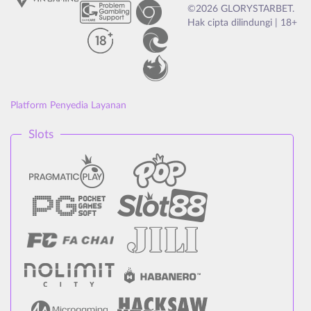
©2026 GLORYSTARBET.
Hak cipta dilindungi | 18+
Platform Penyedia Layanan
Slots