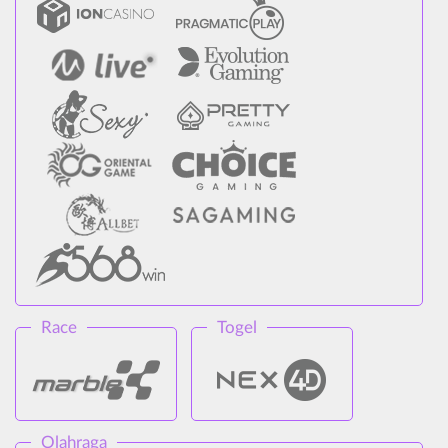
Race
Togel
Olahraga