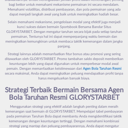
bagi bettor untuk memahami mekanisme permainan ini secara mendalam.
Memahami volatilitas, distribusi pembayaran, dan pola permainan yang ada
dapat menjadi langkah awal yang baik untuk meningkatkan hadiah besar.
Selain memahami mekanisme, pengelolaan modal yang efektif juga menjadi
kunci sukses dalam bermain Sportsbook Bersama Bandar Situs
GLORYSTARBET. Dengan mengatur taruhan secara bijak pada setiap taruhan
permainan, Tentunya hal ini dapat memperpanjang waktu bermain dan
meningkatkan kemungkinan untuk membaca taktik kemenangan dalam jangka
panjang.
Strategi lainnya adalah memanfaatkan fitur bonus atau promosi yang sering
ditawarkan oleh GLORYSTARBET. Promo tambahan saldo deposit memberikan
keuntungan lebih yang dapat digunakan untuk memperbesar modal awal
pemain. Dengan memanfaatkan keistimewaan dari
Agen Bola Taruhan Resmi
secara maksimal, Anda dapat meningkatkan peluang mendapatkan profit tanpa
harus mengeluarkan banyak biaya.
Strategi Terbaik Bermain Bersama Agen
Bola Taruhan Resmi GLORYSTARBET
Menggunakan strategi yang efektif adalah langkah penting dalam meraih
kemenangan saat bermain di GLORYSTARBET. Mempelajari tabel pembayaran
pada permainan Taruhan Bola dapat membantu Anda mengidentifikasi taktik
kemenangan dengan keuntungan tertinggi. Dengan memahami kombinasi
strategi yang mantap dan peluang pembayarannya, Anda dapat mengatur