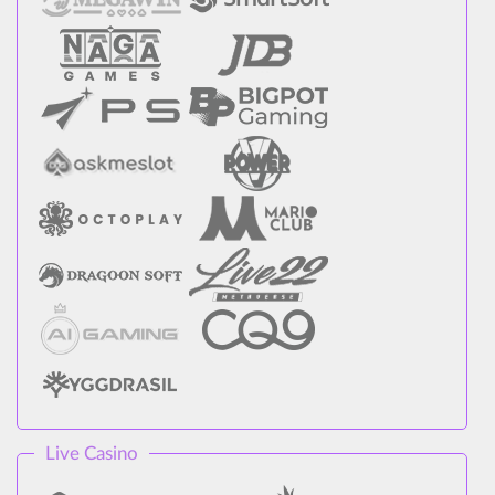
Live Casino