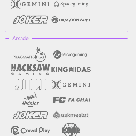
Arcade