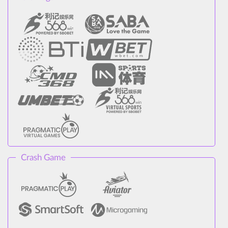
Crash Game