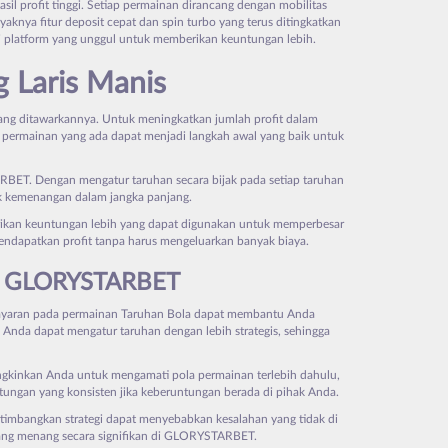
profit tinggi. Setiap permainan dirancang dengan mobilitas
nya fitur deposit cepat dan spin turbo yang terus ditingkatkan
ai platform yang unggul untuk memberikan keuntungan lebih.
g Laris Manis
yang ditawarkannya. Untuk meningkatkan jumlah profit dalam
 permainan yang ada dapat menjadi langkah awal yang baik untuk
BET. Dengan mengatur taruhan secara bijak pada setiap taruhan
k kemenangan dalam jangka panjang.
rikan keuntungan lebih yang dapat digunakan untuk memperbesar
ndapatkan profit tanpa harus mengeluarkan banyak biaya.
smi GLORYSTARBET
bayaran pada permainan Taruhan Bola dapat membantu Anda
nda dapat mengatur taruhan dengan lebih strategis, sehingga
gkinkan Anda untuk mengamati pola permainan terlebih dahulu,
ntungan yang konsisten jika keberuntungan berada di pihak Anda.
timbangkan strategi dapat menyebabkan kesalahan yang tidak di
uang menang secara signifikan di GLORYSTARBET.