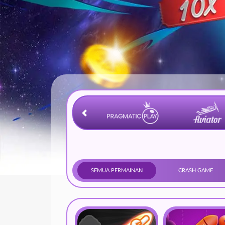
SEMUA PERMAINAN
CRASH GAME