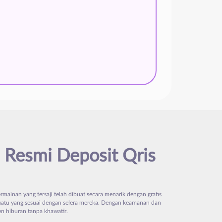
 Resmi Deposit Qris
ainan yang tersaji telah dibuat secara menarik dengan grafis
esuatu yang sesuai dengan selera mereka. Dengan keamanan dan
n hiburan tanpa khawatir.