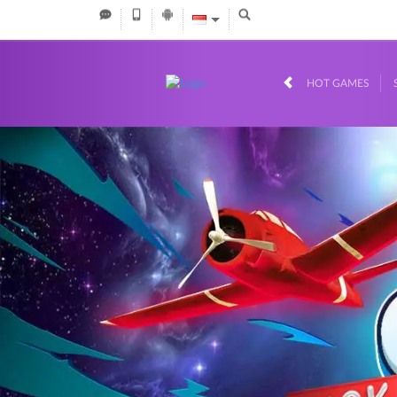
HOT GAMES