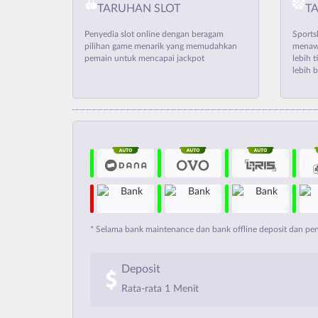
TARUHAN SLOT
T
Penyedia slot online dengan beragam
Sports
pilihan game menarik yang memudahkan
menawa
pemain untuk mencapai jackpot
lebih 
lebih 
* Selama bank maintenance dan bank offline deposit dan pen
Deposit
Rata-rata 1 Menit