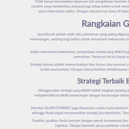
Tidak hanya menawarkan keseruan dari pengalaman bermain t
modern yang memberikan peluang bagi setiap bettor untuk menik
sesuai kebutuhan bettor. Dengan reputasi luar biasa di bi
Rangkaian 
Sportsbook adalah salah satu permainan yang paling digema
kemenangan, penting bagi bettor untuk memahami mekanisme perm
Selain memahami mekanisme, pengelolaan modal yang efektif ju
permainan, Tentunya hal ini dapat
Strategi lainnya adalah memanfaatkan fitur bonus atau promos
modal awal pemain. Dengan memanfaatkan keistimewaan 
Strategi Terbai
Menggunakan strategi yang efektif adalah langkah penti
mengidentifikasi taktik kemenangan dengan keuntungan terti
Member GLORYSTARBET juga disarankan untuk mulai bertaruh da
sehingga Anda dapat menyesuaikan strategi jika diperlukan. Tar
Terakhir, pastikan Anda bermain dengan penuh konsentrasi dan
inginkan. Dengan bermain secara perlahan untu