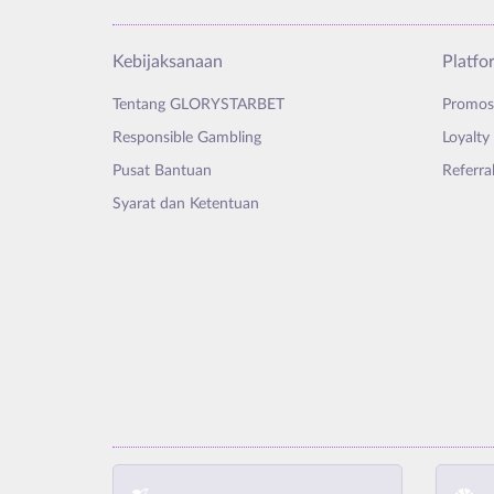
Kebijaksanaan
Platfo
Tentang GLORYSTARBET
Promos
Responsible Gambling
Loyalty
Pusat Bantuan
Referra
Syarat dan Ketentuan