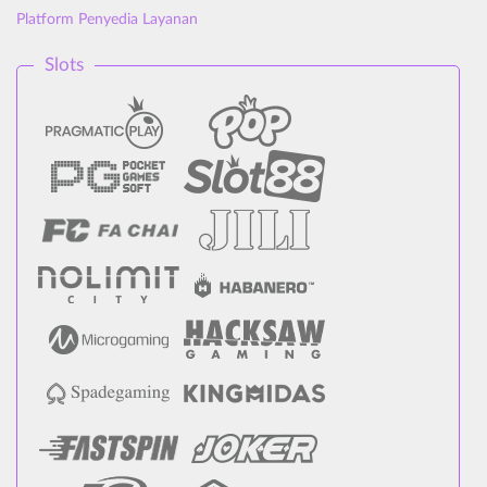
Platform Penyedia Layanan
Slots