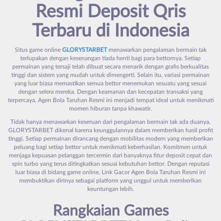
Resmi Deposit Qris
Terbaru di Indonesia
Situs game online
GLORYSTARBET
menawarkan pengalaman bermain tak
terlupakan dengan kesenangan tiada henti bagi para bettornya. Setiap
permainan yang tersaji telah dibuat secara menarik dengan grafis berkualitas
tinggi dan sistem yang mudah untuk dimengerti. Selain itu, variasi permainan
yang luar biasa memastikan semua bettor menemukan sesuatu yang sesuai
dengan selera mereka. Dengan keamanan dan kecepatan transaksi yang
terpercaya, Agen Bola Taruhan Resmi ini menjadi tempat ideal untuk menikmati
momen hiburan tanpa khawatir.
Tidak hanya menawarkan keseruan dari pengalaman bermain tak ada duanya,
GLORYSTARBET dikenal karena keunggulannya dalam memberikan hasil profit
tinggi. Setiap permainan dirancang dengan mobilitas modern yang memberikan
peluang bagi setiap bettor untuk menikmati keberhasilan. Komitmen untuk
menjaga kepuasan pelanggan tercermin dari banyaknya fitur deposit cepat dan
spin turbo yang terus ditingkatkan sesuai kebutuhan bettor. Dengan reputasi
luar biasa di bidang game online, Link Gacor Agen Bola Taruhan Resmi ini
membuktikan dirinya sebagai platform yang unggul untuk memberikan
keuntungan lebih.
Rangkaian Games