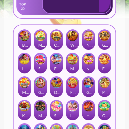
TOP
20
BANDITO RETURNS
MAHJONG 5 DRAGONS
OLYMPUS APOLLO
WILD BOUNTY
NEKO X NEKO
GOLDEN RHINO
LEGACY OF AZTEC
SUGAR FRENZY
FIERY BOXING
MAHJONG WAYS 3+
NEKO TITAN
FORTUNE HORSES
MAHJONG WAYS 3
GOLDEN ISLAND
DRAGON TIGER SHOWDOWN
FORTUNE TRIO
GOVERNMENT DISCO 2
PICHU PICHU
KING'S REALM
MEGA ACE
SUGAR HIGH5
LABUBY
HAMMER OF VULCAN
GOLDEN LEGEND