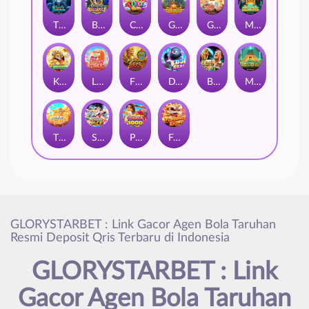
THRONE OF POSEIDON
BATTLE OF ALLIANCE
Color Bingo
GEMS MINER
GOD OF FORTUNE 2
MASTER OF GOLD MINER 2
KUNG FU LEOPARD
LUCKY TIGER
FORTUNE GEMS 2000
DJ SEAL
Book of Egypt
MASTER OF GOLD MINER
TREASURES OF EGYPT
SUPREME ACE
PINATA 1000
Fortune Lion
GLORYSTARBET : Link Gacor Agen Bola Taruhan
Resmi Deposit Qris Terbaru di Indonesia
GLORYSTARBET : Link
Gacor Agen Bola Taruhan