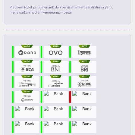
Platform togel yang menarik dari perusahan terbaik di dunia yang
menawarkan hadiah kemenangan besar