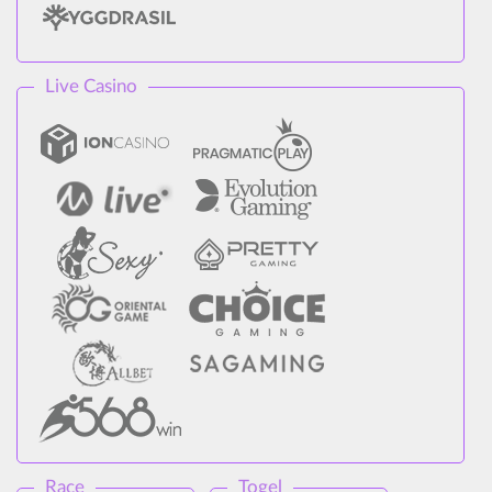
Live Casino
Race
Togel