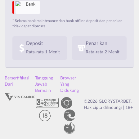
* Selama bank maintenance dan bank offline deposit dan penarikan
tidak dapat diproses
Deposit
Penarikan
Rata-rata 1 Menit
Rata-rata 2 Menit
Bersertifikasi
Tanggung
Browser
Dari
Jawab
Yang
Bermain
Didukung
©2026 GLORYSTARBET.
Hak cipta dilindungi | 18+