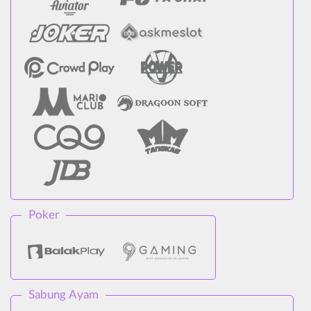
Poker
Sabung Ayam