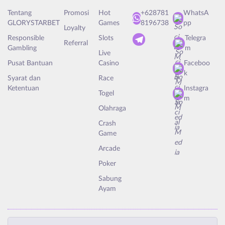
Tentang
Promosi
Hot
+628781
WhatsA
GLORYSTARBET
Games
8196738
pp
Loyalty
Responsible
Slots
Telegra
Referral
Gambling
m
Live
Pusat Bantuan
Casino
Faceboo
k
Syarat dan
Race
Ketentuan
Instagra
Togel
m
Olahraga
Crash
Game
Arcade
Poker
Sabung
Ayam