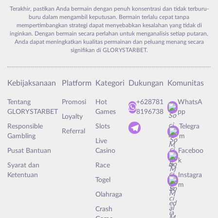
Terakhir, pastikan Anda bermain dengan penuh konsentrasi dan tidak terburu-
buru dalam mengambil keputusan. Bermain terlalu cepat tanpa
mempertimbangkan strategi dapat menyebabkan kesalahan yang tidak di
inginkan. Dengan bermain secara perlahan untuk menganalisis setiap putaran,
Anda dapat meningkatkan kualitas permainan dan peluang menang secara
signifikan di GLORYSTARBET.
Kebijaksanaan
Platform
Kategori
Dukungan
Komunitas
Tentang
Promosi
Hot
+628781
WhatsA
GLORYSTARBET
Games
8196738
pp
Loyalty
Responsible
Slots
Telegra
Referral
Gambling
m
Live
Pusat Bantuan
Casino
Faceboo
k
Syarat dan
Race
Ketentuan
Instagra
Togel
m
Olahraga
Crash