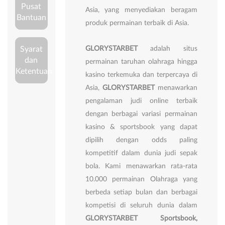
Pusat
Asia, yang menyediakan beragam
Bantuan
produk permainan terbaik di Asia.
Syarat
GLORYSTARBET
adalah situs
dan
permainan taruhan olahraga hingga
Ketentuan
kasino terkemuka dan terpercaya di
Asia,
GLORYSTARBET
menawarkan
pengalaman judi online terbaik
dengan berbagai variasi permainan
kasino & sportsbook yang dapat
dipilih dengan odds paling
kompetitif dalam dunia judi sepak
bola. Kami menawarkan rata-rata
10.000 permainan Olahraga yang
berbeda setiap bulan dan berbagai
kompetisi di seluruh dunia dalam
GLORYSTARBET Sportsbook,