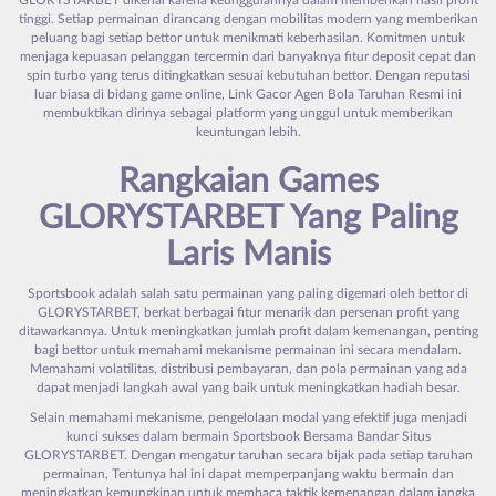
GLORYSTARBET dikenal karena keunggulannya dalam memberikan hasil profit
tinggi. Setiap permainan dirancang dengan mobilitas modern yang memberikan
peluang bagi setiap bettor untuk menikmati keberhasilan. Komitmen untuk
menjaga kepuasan pelanggan tercermin dari banyaknya fitur deposit cepat dan
spin turbo yang terus ditingkatkan sesuai kebutuhan bettor. Dengan reputasi
luar biasa di bidang game online, Link Gacor Agen Bola Taruhan Resmi ini
membuktikan dirinya sebagai platform yang unggul untuk memberikan
keuntungan lebih.
Rangkaian Games
GLORYSTARBET
Yang Paling
Laris Manis
Sportsbook adalah salah satu permainan yang paling digemari oleh bettor di
GLORYSTARBET, berkat berbagai fitur menarik dan persenan profit yang
ditawarkannya. Untuk meningkatkan jumlah profit dalam kemenangan, penting
bagi bettor untuk memahami mekanisme permainan ini secara mendalam.
Memahami volatilitas, distribusi pembayaran, dan pola permainan yang ada
dapat menjadi langkah awal yang baik untuk meningkatkan hadiah besar.
Selain memahami mekanisme, pengelolaan modal yang efektif juga menjadi
kunci sukses dalam bermain Sportsbook Bersama Bandar Situs
GLORYSTARBET. Dengan mengatur taruhan secara bijak pada setiap taruhan
permainan, Tentunya hal ini dapat memperpanjang waktu bermain dan
meningkatkan kemungkinan untuk membaca taktik kemenangan dalam jangka