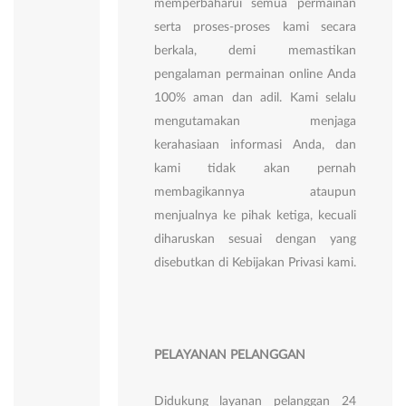
memperbaharui semua permainan
serta proses-proses kami secara
berkala, demi memastikan
pengalaman permainan online Anda
100% aman dan adil. Kami selalu
mengutamakan menjaga
kerahasiaan informasi Anda, dan
kami tidak akan pernah
membagikannya ataupun
menjualnya ke pihak ketiga, kecuali
diharuskan sesuai dengan yang
disebutkan di Kebijakan Privasi kami.
PELAYANAN PELANGGAN
Didukung layanan pelanggan 24