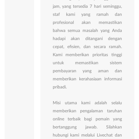
jam, yang tersedia 7 hari seminggu,
staf kami yang ramah dan
profesional akan memastikan
bahwa semua masalah yang Anda
hadapi akan ditangani dengan
cepat, efisien, dan secara ramah.
Kami memberikan prioritas tinggi
untuk memastikan sistem
pembayaran yang aman dan
memberikan kerahasiaan informasi
pribadi.
Misi utama kami adalah selalu
memberikan pengalaman taruhan
online terbaik bagi pemain yang
bertanggung jawab. Silahkan
hubungi kami melalui Livechat dan