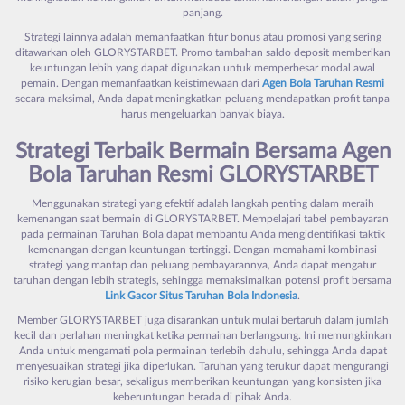
panjang.
Strategi lainnya adalah memanfaatkan fitur bonus atau promosi yang sering
ditawarkan oleh GLORYSTARBET. Promo tambahan saldo deposit memberikan
keuntungan lebih yang dapat digunakan untuk memperbesar modal awal
pemain. Dengan memanfaatkan keistimewaan dari
Agen Bola Taruhan Resmi
secara maksimal, Anda dapat meningkatkan peluang mendapatkan profit tanpa
harus mengeluarkan banyak biaya.
Strategi Terbaik Bermain Bersama Agen
Bola Taruhan Resmi GLORYSTARBET
Menggunakan strategi yang efektif adalah langkah penting dalam meraih
kemenangan saat bermain di GLORYSTARBET. Mempelajari tabel pembayaran
pada permainan Taruhan Bola dapat membantu Anda mengidentifikasi taktik
kemenangan dengan keuntungan tertinggi. Dengan memahami kombinasi
strategi yang mantap dan peluang pembayarannya, Anda dapat mengatur
taruhan dengan lebih strategis, sehingga memaksimalkan potensi profit bersama
Link Gacor Situs Taruhan Bola Indonesia
.
Member GLORYSTARBET juga disarankan untuk mulai bertaruh dalam jumlah
kecil dan perlahan meningkat ketika permainan berlangsung. Ini memungkinkan
Anda untuk mengamati pola permainan terlebih dahulu, sehingga Anda dapat
menyesuaikan strategi jika diperlukan. Taruhan yang terukur dapat mengurangi
risiko kerugian besar, sekaligus memberikan keuntungan yang konsisten jika
keberuntungan berada di pihak Anda.