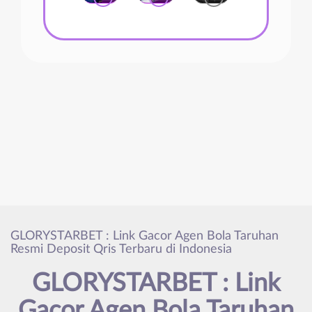
GLORYSTARBET : Link Gacor Agen Bola Taruhan
Resmi Deposit Qris Terbaru di Indonesia
GLORYSTARBET : Link
Gacor Agen Bola Taruhan