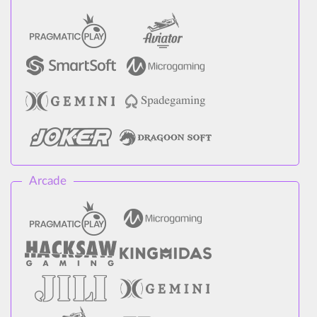
Arcade