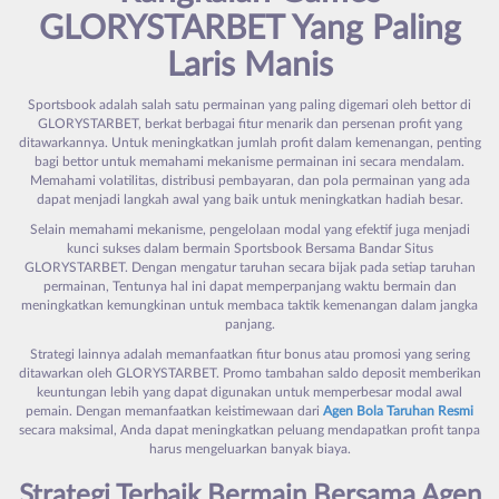
GLORYSTARBET
Yang Paling
Laris Manis
Sportsbook adalah salah satu permainan yang paling digemari oleh bettor di
GLORYSTARBET, berkat berbagai fitur menarik dan persenan profit yang
ditawarkannya. Untuk meningkatkan jumlah profit dalam kemenangan, penting
bagi bettor untuk memahami mekanisme permainan ini secara mendalam.
Memahami volatilitas, distribusi pembayaran, dan pola permainan yang ada
dapat menjadi langkah awal yang baik untuk meningkatkan hadiah besar.
Selain memahami mekanisme, pengelolaan modal yang efektif juga menjadi
kunci sukses dalam bermain Sportsbook Bersama Bandar Situs
GLORYSTARBET. Dengan mengatur taruhan secara bijak pada setiap taruhan
permainan, Tentunya hal ini dapat memperpanjang waktu bermain dan
meningkatkan kemungkinan untuk membaca taktik kemenangan dalam jangka
panjang.
Strategi lainnya adalah memanfaatkan fitur bonus atau promosi yang sering
ditawarkan oleh GLORYSTARBET. Promo tambahan saldo deposit memberikan
keuntungan lebih yang dapat digunakan untuk memperbesar modal awal
pemain. Dengan memanfaatkan keistimewaan dari
Agen Bola Taruhan Resmi
secara maksimal, Anda dapat meningkatkan peluang mendapatkan profit tanpa
harus mengeluarkan banyak biaya.
Strategi Terbaik Bermain Bersama Agen