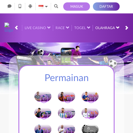
MASUK
DAFTAR
SLOTS
LIVE CASINO
RACE
TOGEL
OLAHRAGA
CRA
Permainan
i
i
i
i
i
i
i
i
i