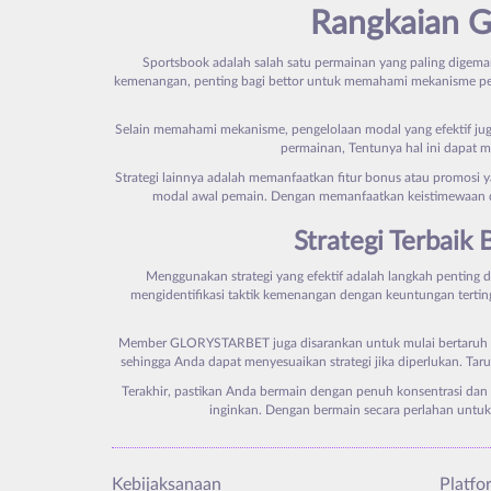
Rangkaian 
Sportsbook adalah salah satu permainan yang paling digema
kemenangan, penting bagi bettor untuk memahami mekanisme perm
Selain memahami mekanisme, pengelolaan modal yang efektif ju
permainan, Tentunya hal ini dapat
Strategi lainnya adalah memanfaatkan fitur bonus atau promos
modal awal pemain. Dengan memanfaatkan keistimewaan 
Strategi Terbai
Menggunakan strategi yang efektif adalah langkah penti
mengidentifikasi taktik kemenangan dengan keuntungan terti
Member GLORYSTARBET juga disarankan untuk mulai bertaruh da
sehingga Anda dapat menyesuaikan strategi jika diperlukan. Tar
Terakhir, pastikan Anda bermain dengan penuh konsentrasi dan
inginkan. Dengan bermain secara perlahan untu
Kebijaksanaan
Platfo