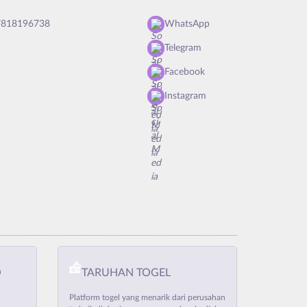
7818196738
WhatsApp
Telegram
Facebook
Instagram
O
TARUHAN TOGEL
Platform togel yang menarik dari perusahan