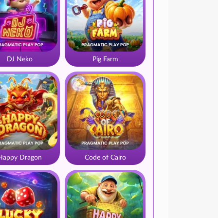
DJ Neko
Pig Farm
Happy Dragon
Code of Cairo