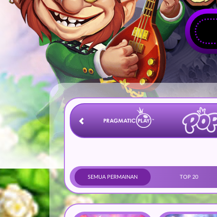
SEMUA PERMAINAN
TOP 20