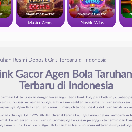
Master Gems
Plushie Wins
han Resmi Deposit Qris Terbaru di Indonesia
k Gacor Agen Bola Taruhan
Terbaru di Indonesia
main tak terlupakan dengan kesenangan tiada henti bagi para bettornya. Setiap perm
Selain itu, variasi permainan yang luar biasa memastikan semua bettor menemukan s
 terpercaya, Agen Bola Taruhan Resmi ini menjadi tempat ideal untuk menikmati mome
ak ada duanya, GLORYSTARBET dikenal karena keunggulannya dalam memberikan hasil 
mati keberhasilan. Komitmen untuk menjaga kepuasan pelanggan tercermin dari banyak
dang game online, Link Gacor Agen Bola Taruhan Resmi ini membuktikan dirinya sebag