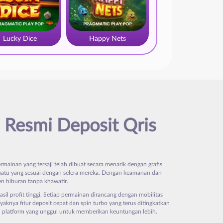
Lucky Dice
Happy Nets
 Resmi Deposit Qris
ainan yang tersaji telah dibuat secara menarik dengan grafis
esuatu yang sesuai dengan selera mereka. Dengan keamanan dan
n hiburan tanpa khawatir.
profit tinggi. Setiap permainan dirancang dengan mobilitas
nya fitur deposit cepat dan spin turbo yang terus ditingkatkan
ai platform yang unggul untuk memberikan keuntungan lebih.