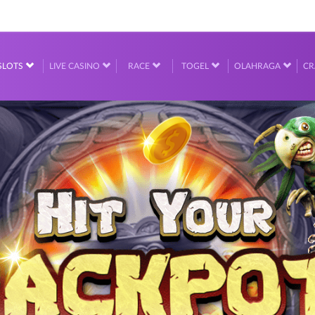
SLOTS
LIVE CASINO
RACE
TOGEL
OLAHRAGA
CR