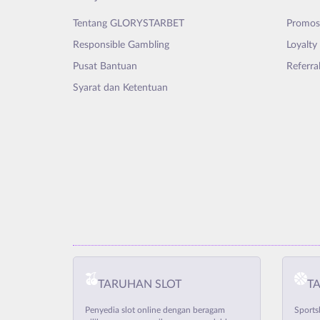
Tentang GLORYSTARBET
Promos
Responsible Gambling
Loyalty
Pusat Bantuan
Referra
Syarat dan Ketentuan
TARUHAN SLOT
T
Penyedia slot online dengan beragam
Sports