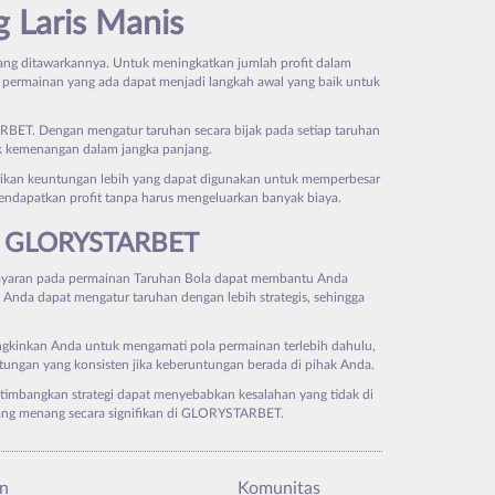
g Laris Manis
yang ditawarkannya. Untuk meningkatkan jumlah profit dalam
 permainan yang ada dapat menjadi langkah awal yang baik untuk
BET. Dengan mengatur taruhan secara bijak pada setiap taruhan
k kemenangan dalam jangka panjang.
rikan keuntungan lebih yang dapat digunakan untuk memperbesar
ndapatkan profit tanpa harus mengeluarkan banyak biaya.
smi GLORYSTARBET
bayaran pada permainan Taruhan Bola dapat membantu Anda
nda dapat mengatur taruhan dengan lebih strategis, sehingga
gkinkan Anda untuk mengamati pola permainan terlebih dahulu,
ntungan yang konsisten jika keberuntungan berada di pihak Anda.
timbangkan strategi dapat menyebabkan kesalahan yang tidak di
uang menang secara signifikan di GLORYSTARBET.
n
Komunitas