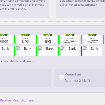
rkan lebih banyak game, odds yang
perusahaan terbaik di dunia, dengan
tinggi, dan menyediakan pilihan yang
pilihan variasi game terbanyak
banyak untuk pemain.
arikan tidak dapat diproses
Penarikan
Rata-rata 2 Menit
Browser Yang Didukung