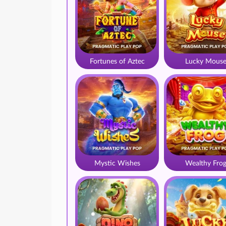
Fortunes of Aztec
Lucky Mous
Mystic Wishes
Wealthy Fro