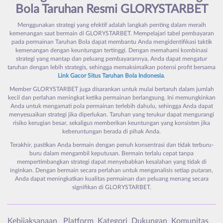
Bola Taruhan Resmi GLORYSTARBET
Menggunakan strategi yang efektif adalah langkah penting dalam meraih
kemenangan saat bermain di GLORYSTARBET. Mempelajari tabel pembayaran
pada permainan Taruhan Bola dapat membantu Anda mengidentifikasi taktik
kemenangan dengan keuntungan tertinggi. Dengan memahami kombinasi
strategi yang mantap dan peluang pembayarannya, Anda dapat mengatur
taruhan dengan lebih strategis, sehingga memaksimalkan potensi profit bersama
Link Gacor Situs Taruhan Bola Indonesia
.
Member GLORYSTARBET juga disarankan untuk mulai bertaruh dalam jumlah
kecil dan perlahan meningkat ketika permainan berlangsung. Ini memungkinkan
Anda untuk mengamati pola permainan terlebih dahulu, sehingga Anda dapat
menyesuaikan strategi jika diperlukan. Taruhan yang terukur dapat mengurangi
risiko kerugian besar, sekaligus memberikan keuntungan yang konsisten jika
keberuntungan berada di pihak Anda.
Terakhir, pastikan Anda bermain dengan penuh konsentrasi dan tidak terburu-
buru dalam mengambil keputusan. Bermain terlalu cepat tanpa
mempertimbangkan strategi dapat menyebabkan kesalahan yang tidak di
inginkan. Dengan bermain secara perlahan untuk menganalisis setiap putaran,
Anda dapat meningkatkan kualitas permainan dan peluang menang secara
signifikan di GLORYSTARBET.
Kebijaksanaan
Platform
Kategori
Dukungan
Komunitas