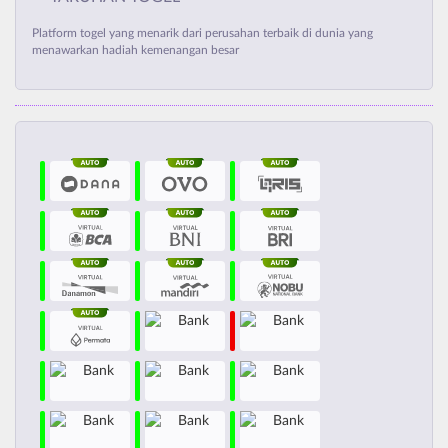
Platform togel yang menarik dari perusahan terbaik di dunia yang
menawarkan hadiah kemenangan besar