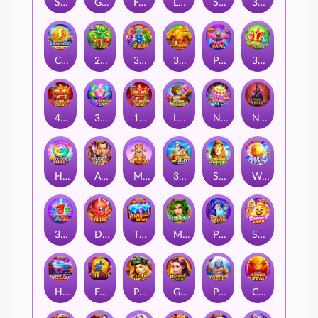
Super Ace Deluxe
Golden Queen
Fortune Gems Legend
Lucky Jaguar 500
Storm of Seth 2
3 Coin Wild Tiger
Coin of Lightning
20 Blazing Clover
3 Lucky Baozhu
3 Coin Golden OX
Party Ape
3 Super Ace
40 Sparkling Crown
3 Witch's Lamp
10 Sparkling Crown
Lucky Jaguar 2
Night City
Nightfall Hunting
Hyper Burst
Agent Ace
Money Pot
3 Lightning Blitz
Safari Mystery
World Cup
3 Pot Dragons
Devil Fire 2
TWIN WINS
Medusa
Potion Wizard
Sweet Land
Happy Taxi
Fa Fa Fa
Pirate Queen
Golden Temple
Poseidon
Charge Buffalo Ascent