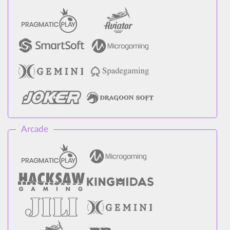
Arcade