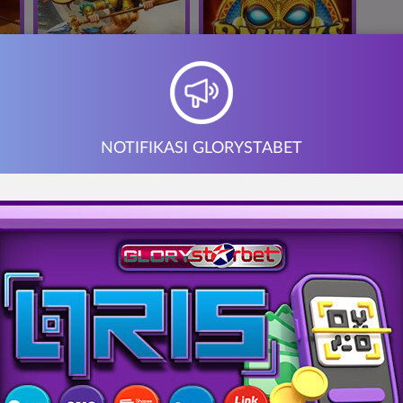
Anaconda Gold
9 Masks of Fire™ HyperSpins™
Pragmatic Play
MicroGaming
NOTIFIKASI GLORYSTABET