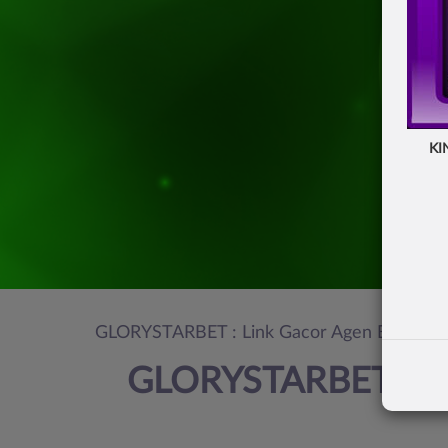
KI
GLORYSTARBET : Link Gacor Agen Bola Taruh
GLORYSTARBET : Lin