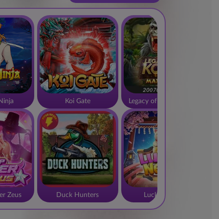
Ninja
Koi Gate
Legacy of Kong Maxways
er Zeus
Duck Hunters
Lucky Neko